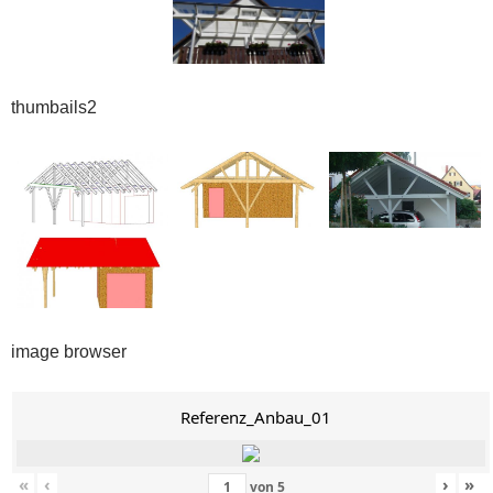
thumbails2
image browser
Referenz_Anbau_01
«
‹
›
»
von
5