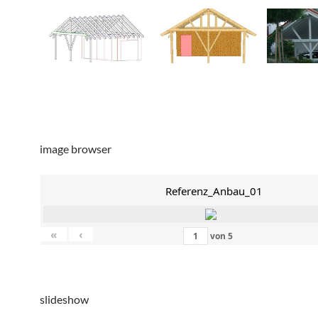
image browser
Referenz_Anbau_01
«
‹
von
5
slideshow