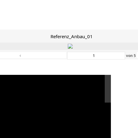
Referenz_Anbau_01
‹
von
5