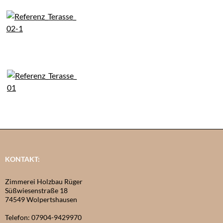
KONTAKT:
Zimmerei Holzbau Rüger
Süßwiesenstraße 18
74549 Wolpertshausen
Telefon: 07904-9429970