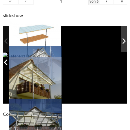
«
‹
›
»
von
5
slideshow
Compackt album