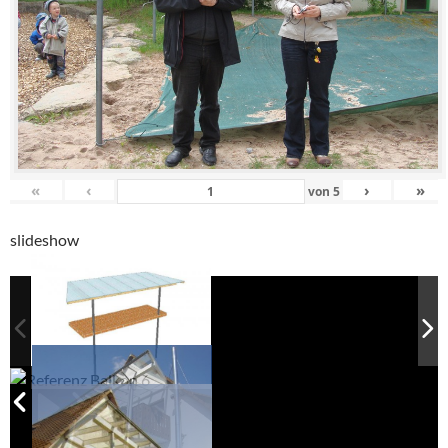
«
‹
›
»
von
5
slideshow