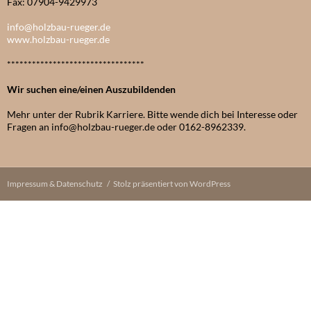
Fax: 07904-9429973
info@holzbau-rueger.de
www.holzbau-rueger.de
*********************************
Wir suchen eine/einen Auszubildenden
Mehr unter der Rubrik Karriere. Bitte wende dich bei Interesse oder
Fragen an info@holzbau-rueger.de oder 0162-8962339.
Impressum & Datenschutz
Stolz präsentiert von WordPress