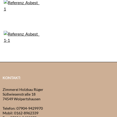
KONTAKT:
Zimmerei Holzbau Rüger
Süßwiesenstraße 18
74549 Wolpertshausen
Telefon: 07904-9429970
Mobil: 0162-8962339