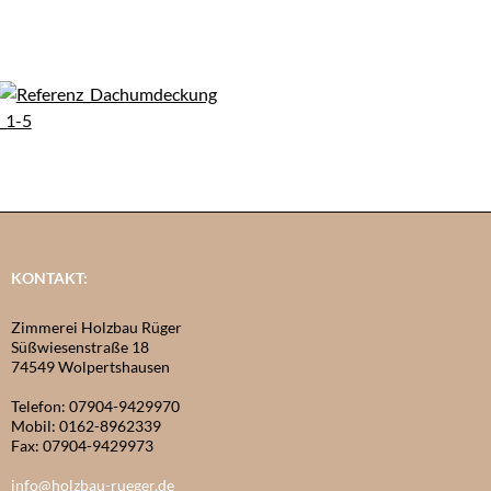
KONTAKT:
Zimmerei Holzbau Rüger
Süßwiesenstraße 18
74549 Wolpertshausen
Telefon: 07904-9429970
Mobil: 0162-8962339
Fax: 07904-9429973
info@holzbau-rueger.de