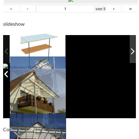
«
‹
›
»
von
5
slideshow
Compackt album