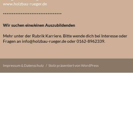
www.holzbau-rueger.de
*********************************
Wir suchen eine/einen Auszubildenden
Mehr unter der Rubrik Karriere. Bitte wende dich bei Interesse oder
Fragen an info@holzbau-rueger.de oder 0162-8962339.
Impressum & Datenschutz
Stolz präsentiert von WordPress