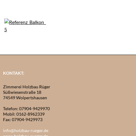
KONTAKT:
Zimmerei Holzbau Rüger
Süßwiesenstraße 18
74549 Wolpertshausen
Telefon: 07904-9429970
Mobil: 0162-8962339
Fax: 07904-9429973
info@holzbau-rueger.de
www.holzbau-rueger.de