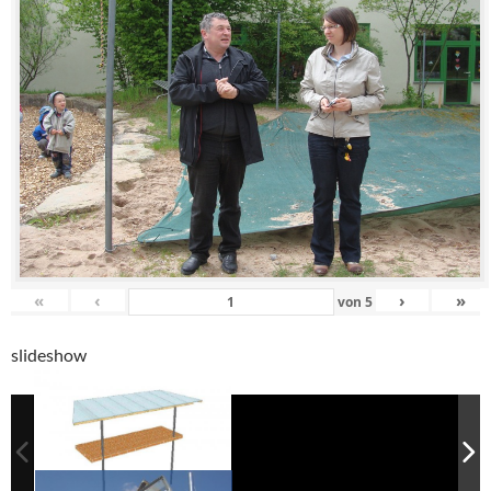
«
‹
›
»
von
5
slideshow