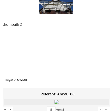
thumbails2
image browser
Referenz_Anbau_06
«
‹
›
»
von
5