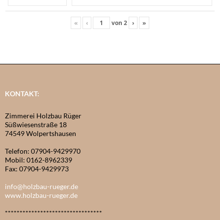
«
‹
von
2
›
»
KONTAKT:
Zimmerei Holzbau Rüger
Süßwiesenstraße 18
74549 Wolpertshausen
Telefon: 07904-9429970
Mobil: 0162-8962339
Fax: 07904-9429973
info@holzbau-rueger.de
www.holzbau-rueger.de
*********************************