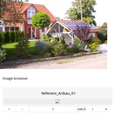
image browser
Referenz_Anbau_01
«
‹
›
»
von
5