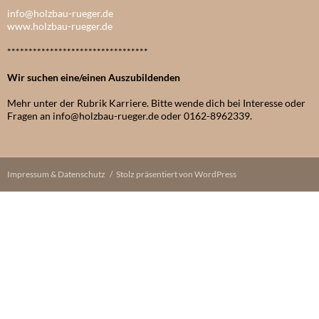
info@holzbau-rueger.de
www.holzbau-rueger.de
*********************************
Wir suchen eine/einen Auszubildenden
Mehr unter der Rubrik Karriere. Bitte wende dich bei Interesse oder
Fragen an info@holzbau-rueger.de oder 0162-8962339.
Impressum & Datenschutz
Stolz präsentiert von WordPress