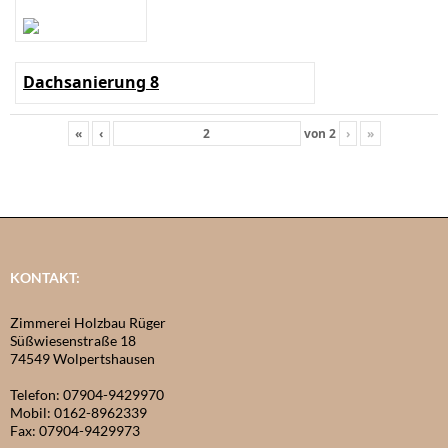
Dachsanierung 8
«
‹
von
2
›
»
KONTAKT:
Zimmerei Holzbau Rüger
Süßwiesenstraße 18
74549 Wolpertshausen
Telefon: 07904-9429970
Mobil: 0162-8962339
Fax: 07904-9429973