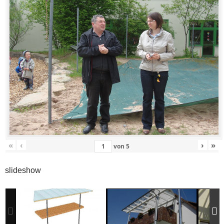
«
‹
›
»
von
5
slideshow