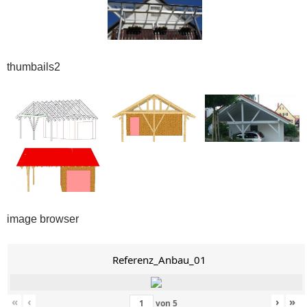
thumbails2
image browser
Referenz_Anbau_01
«
‹
›
»
von
5