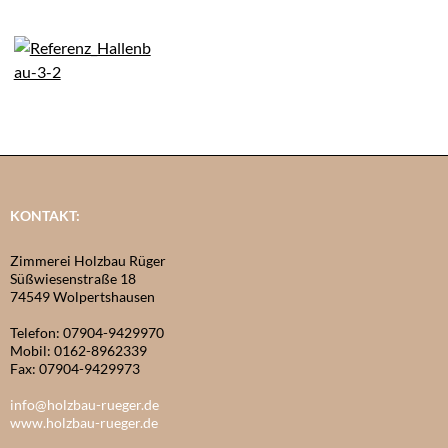
KONTAKT:
Zimmerei Holzbau Rüger
Süßwiesenstraße 18
74549 Wolpertshausen
Telefon: 07904-9429970
Mobil: 0162-8962339
Fax: 07904-9429973
info@holzbau-rueger.de
www.holzbau-rueger.de