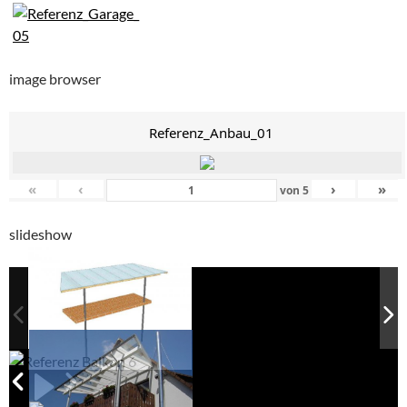
image browser
Referenz_Anbau_01
«
‹
›
»
von
5
slideshow