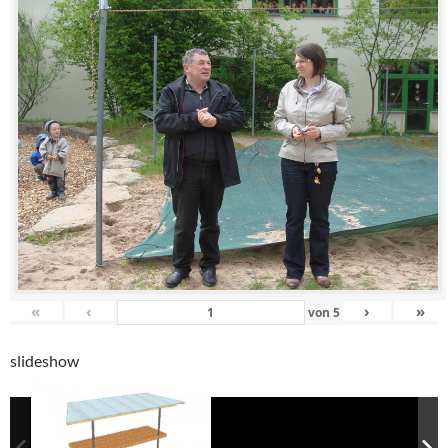
«
‹
›
»
von
5
slideshow