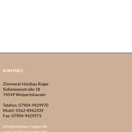
KONTAKT:
Zimmerei Holzbau Rüger
Süßwiesenstraße 18
74549 Wolpertshausen
Telefon: 07904-9429970
Mobil: 0162-8962339
Fax: 07904-9429973
info@holzbau-rueger.de
www.holzbau-rueger.de