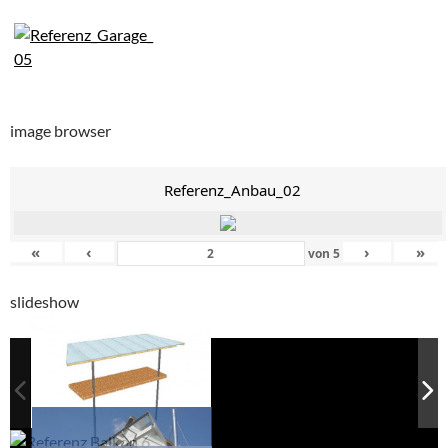
image browser
Referenz_Anbau_02
«
‹
›
»
von
5
slideshow