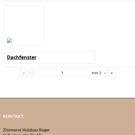
Dachfenster
«
‹
von
2
›
»
KONTAKT:
Zimmerei Holzbau Rüger