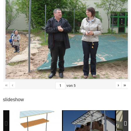
«
‹
›
»
von
5
slideshow