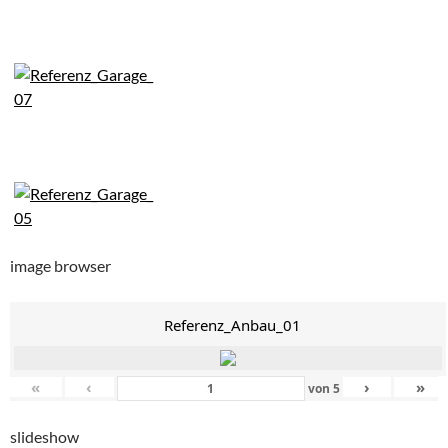
image browser
Referenz_Anbau_01
«
‹
›
»
von
5
slideshow