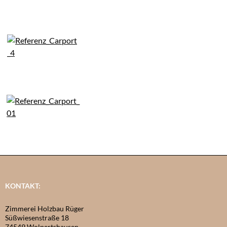
KONTAKT:
Zimmerei Holzbau Rüger
Süßwiesenstraße 18
74549 Wolpertshausen