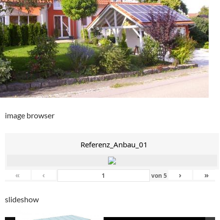
image browser
Referenz_Anbau_01
«
‹
›
»
von
5
slideshow