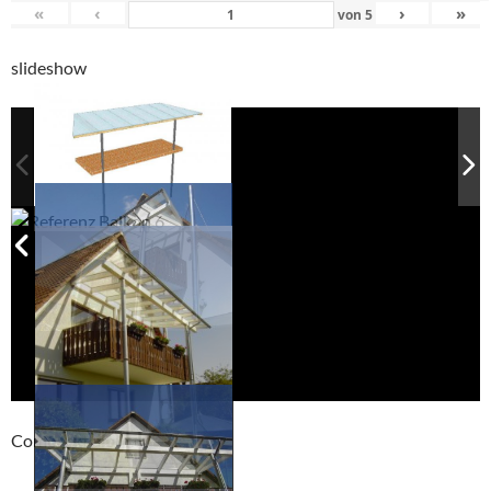
«
‹
›
»
von
5
slideshow
Compackt album