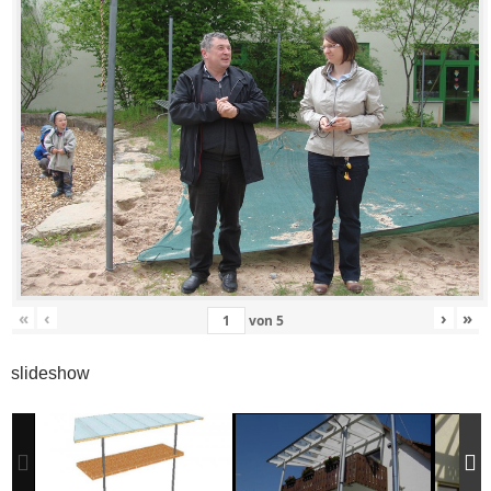
«
‹
›
»
von
5
slideshow