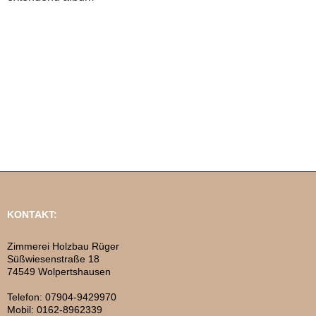
KONTAKT:
Zimmerei Holzbau Rüger
Süßwiesenstraße 18
74549 Wolpertshausen
Telefon: 07904-9429970
Mobil: 0162-8962339