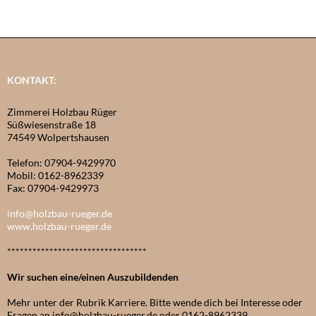
KONTAKT:
Zimmerei Holzbau Rüger
Süßwiesenstraße 18
74549 Wolpertshausen
Telefon: 07904-9429970
Mobil: 0162-8962339
Fax: 07904-9429973
info@holzbau-rueger.de
www.holzbau-rueger.de
*********************************
Wir suchen eine/einen Auszubildenden
Mehr unter der Rubrik Karriere. Bitte wende dich bei Interesse oder
Fragen an info@holzbau-rueger.de oder 0162-8962339.