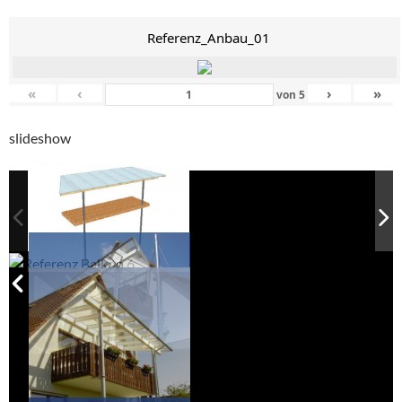
Referenz_Anbau_01
«
‹
›
»
von
5
slideshow