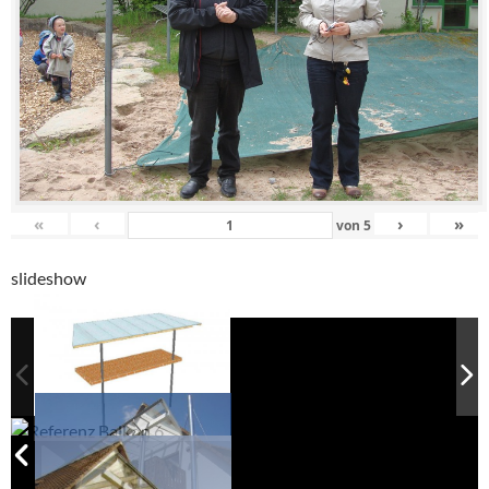
«
‹
›
»
von
5
slideshow