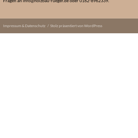
Fragen an info@holzbau-rueger.de oder 0162-8962339.
Impressum & Datenschutz
Stolz präsentiert von WordPress