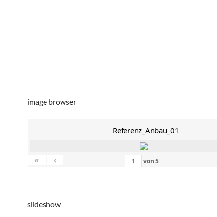
image browser
Referenz_Anbau_01
«
‹
von
5
slideshow