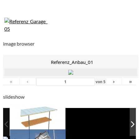
image browser
Referenz_Anbau_01
«
‹
›
»
von
5
slideshow