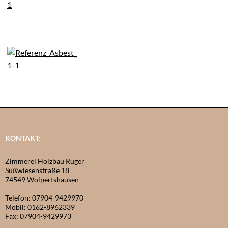
KONTAKT:
Zimmerei Holzbau Rüger
Süßwiesenstraße 18
74549 Wolpertshausen
Telefon: 07904-9429970
Mobil: 0162-8962339
Fax: 07904-9429973