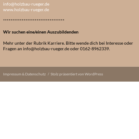
info@holzbau-rueger.de
www.holzbau-rueger.de
*********************************
Wir suchen eine/einen Auszubildenden
Mehr unter der Rubrik Karriere. Bitte wende dich bei Interesse oder
Fragen an info@holzbau-rueger.de oder 0162-8962339.
Impressum & Datenschutz
Stolz präsentiert von WordPress