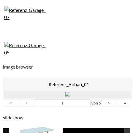
image browser
Referenz_Anbau_01
«
‹
›
»
von
5
slideshow