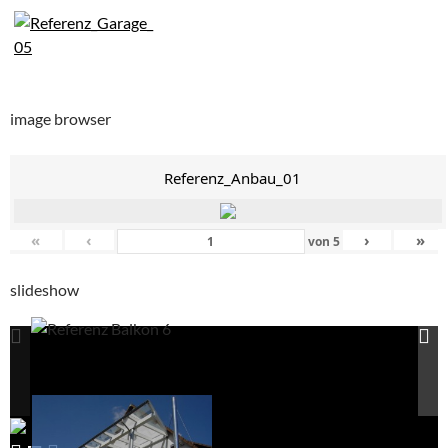
image browser
Referenz_Anbau_01
«
‹
›
»
von
5
slideshow