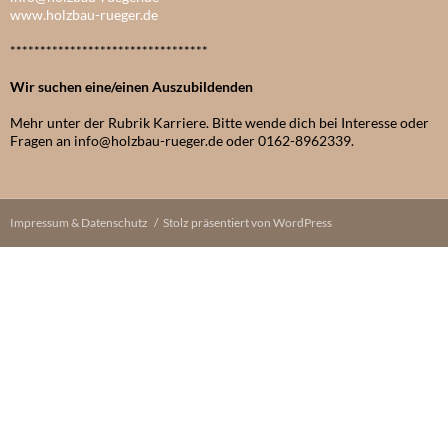
www.holzbau-rueger.de
*********************************
Wir suchen eine/einen Auszubildenden
Mehr unter der Rubrik Karriere. Bitte wende dich bei Interesse oder
Fragen an info@holzbau-rueger.de oder 0162-8962339.
Impressum & Datenschutz
Stolz präsentiert von WordPress