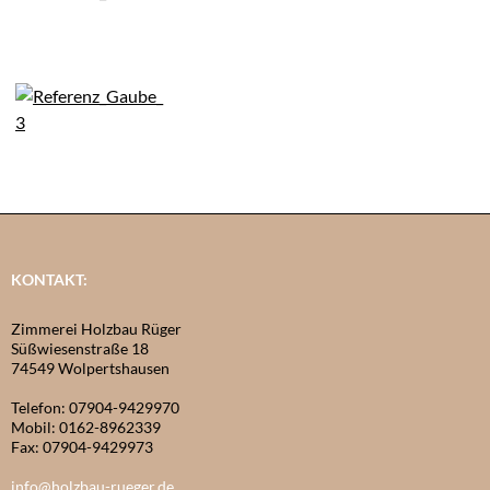
KONTAKT:
Zimmerei Holzbau Rüger
Süßwiesenstraße 18
74549 Wolpertshausen
Telefon: 07904-9429970
Mobil: 0162-8962339
Fax: 07904-9429973
info@holzbau-rueger.de