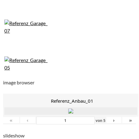
image browser
Referenz_Anbau_01
«
‹
›
»
von
5
slideshow