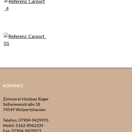
KONTAKT:
Zimmerei Holzbau Rüger
Süßwiesenstraße 18
74549 Wolpertshausen
Telefon: 07904-9429970
Mobil: 0162-8962339
Fax: 07904-9429973