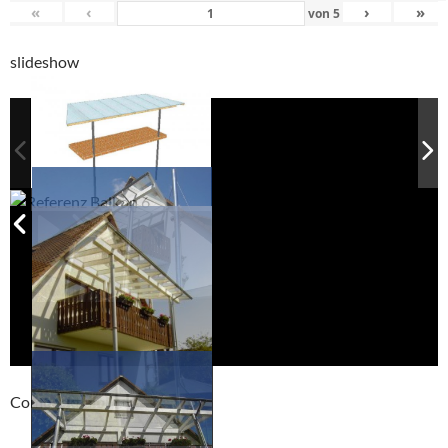
«
‹
›
»
von
5
slideshow
Compackt album