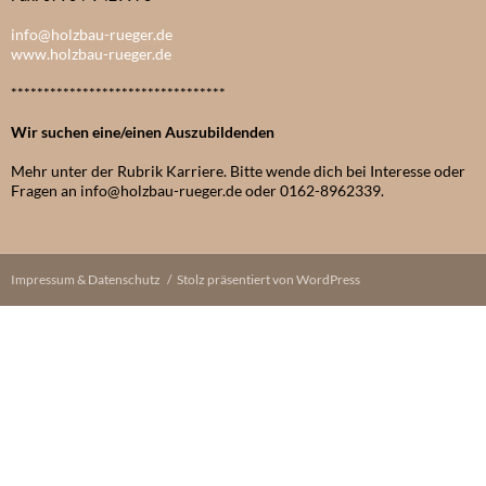
info@holzbau-rueger.de
www.holzbau-rueger.de
*********************************
Wir suchen eine/einen Auszubildenden
Mehr unter der Rubrik Karriere. Bitte wende dich bei Interesse oder
Fragen an info@holzbau-rueger.de oder 0162-8962339.
Impressum & Datenschutz
Stolz präsentiert von WordPress