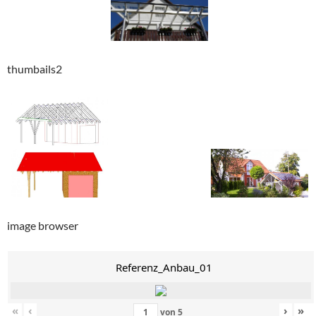
thumbails2
image browser
Referenz_Anbau_01
«
‹
›
»
von
5