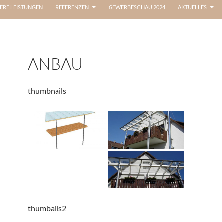
ERE LEISTUNGEN
REFERENZEN
GEWERBESCHAU 2024
AKTUELLES
ANBAU
thumbnails
thumbails2