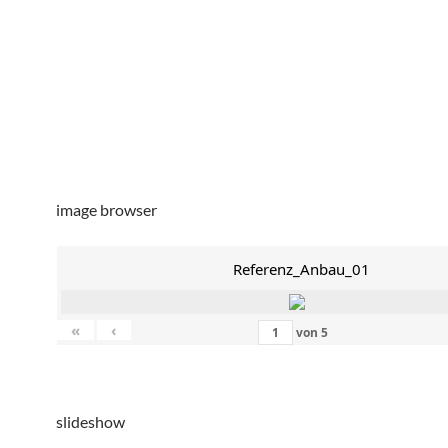
image browser
Referenz_Anbau_01
«
‹
von
5
slideshow