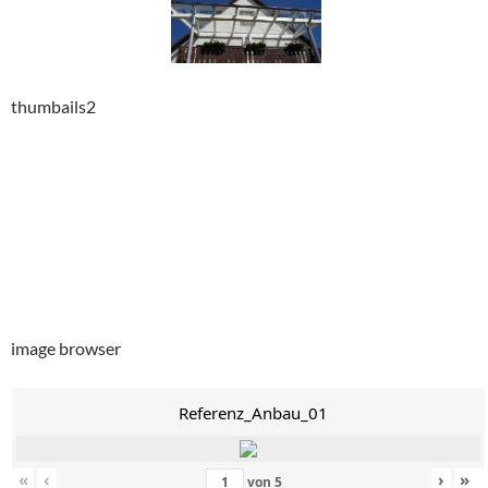
thumbails2
image browser
Referenz_Anbau_01
«
‹
›
»
von
5