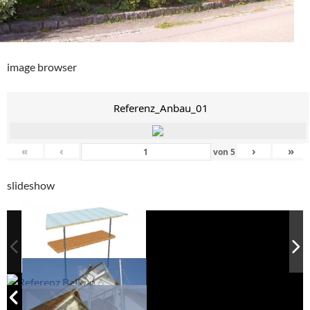
image browser
Referenz_Anbau_01
«
‹
›
»
von
5
slideshow