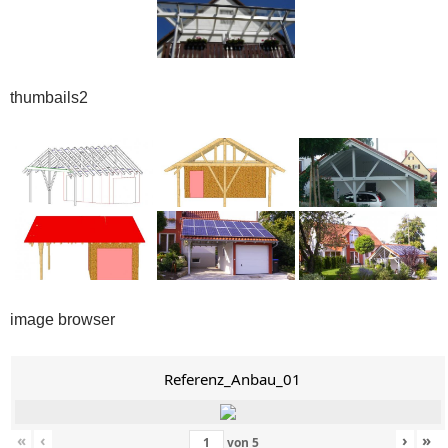
thumbails2
image browser
Referenz_Anbau_01
«
‹
›
»
von
5