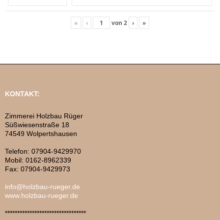
«
‹
von
2
›
»
KONTAKT:
Zimmerei Holzbau Rüger
Süßwiesenstraße 18
74549 Wolpertshausen
Telefon: 07904-9429970
Mobil: 0162-8962339
Fax: 07904-9429973
info@holzbau-rueger.de
www.holzbau-rueger.de
*********************************