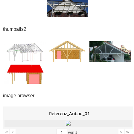
thumbails2
image browser
Referenz_Anbau_01
«
‹
›
»
von
5