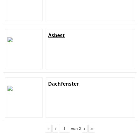
Asbest
Dachfenster
«
‹
von
2
›
»