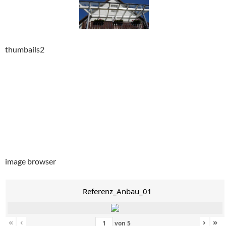
thumbails2
image browser
Referenz_Anbau_01
«
‹
›
»
von
5