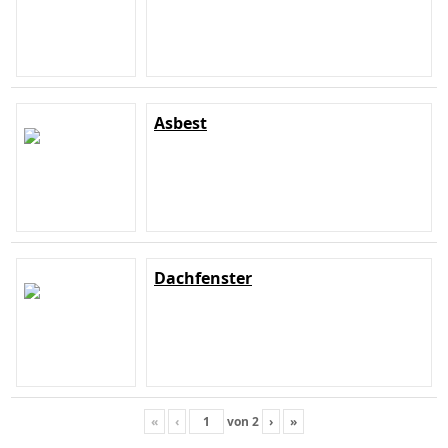
Asbest
Dachfenster
«
‹
von
2
›
»