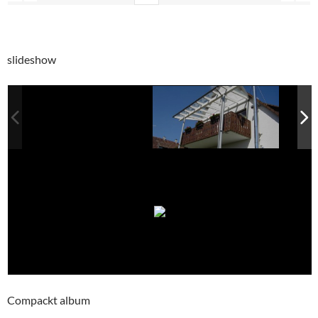
slideshow
Compackt album