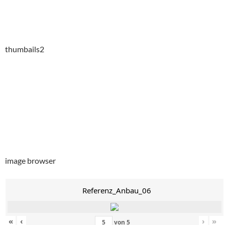
thumbails2
image browser
Referenz_Anbau_06
«
‹
›
»
von
5