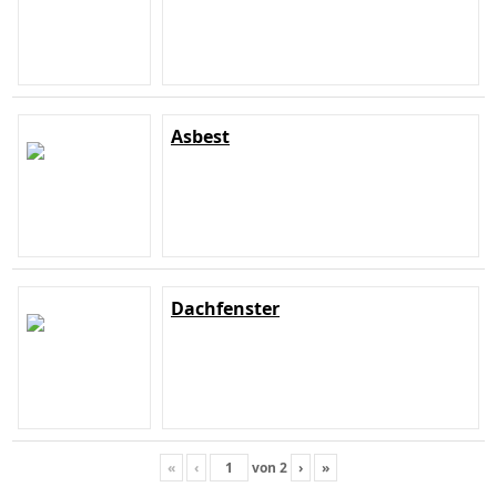
Asbest
Dachfenster
«
‹
von
2
›
»