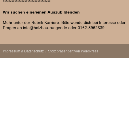
*********************************
Wir suchen eine/einen Auszubildenden
Mehr unter der Rubrik Karriere. Bitte wende dich bei Interesse oder
Fragen an info@holzbau-rueger.de oder 0162-8962339.
Impressum & Datenschutz
Stolz präsentiert von WordPress