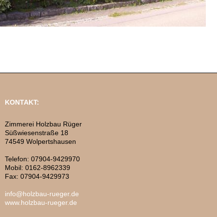
KONTAKT:
Zimmerei Holzbau Rüger
Süßwiesenstraße 18
74549 Wolpertshausen
Telefon: 07904-9429970
Mobil: 0162-8962339
Fax: 07904-9429973
info@holzbau-rueger.de
www.holzbau-rueger.de