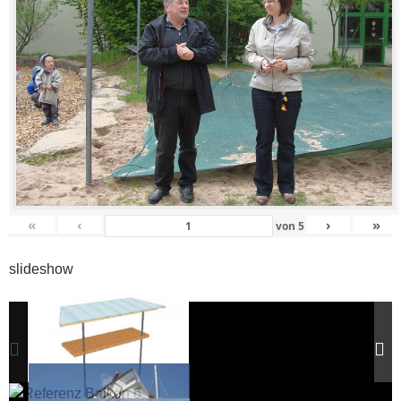
«
‹
›
»
von
5
slideshow