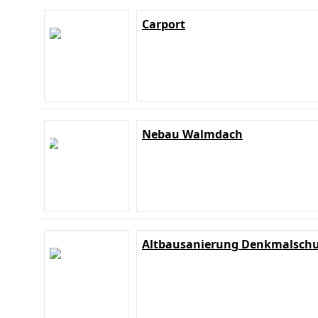
Carport
Nebau Walmdach
Altbausanierung Denkmalschu