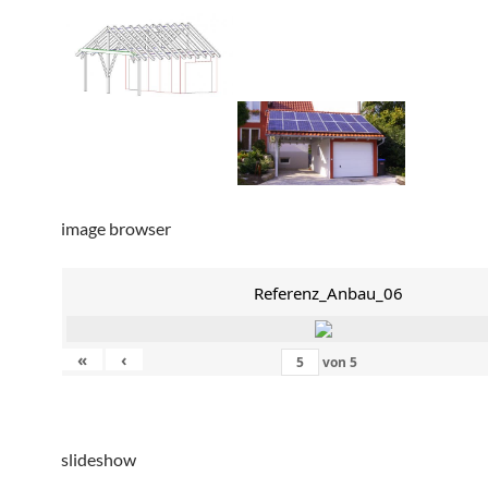
image browser
Referenz_Anbau_06
«
‹
von
5
slideshow