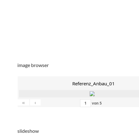
image browser
Referenz_Anbau_01
«
‹
von
5
slideshow