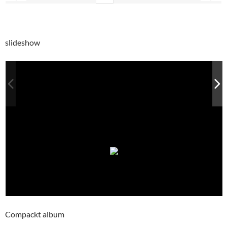
slideshow
Compackt album