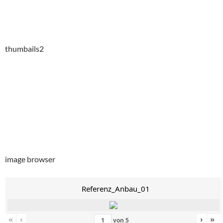
thumbails2
image browser
Referenz_Anbau_01
«
‹
›
»
von
5