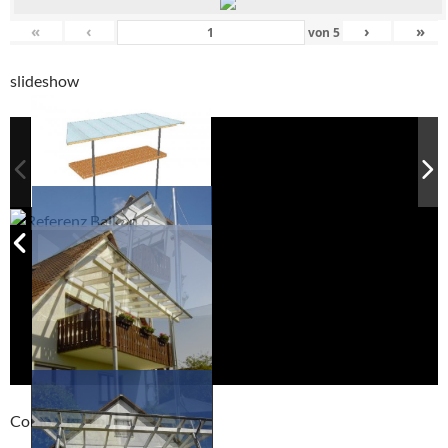
«
‹
›
»
von
5
slideshow
Compackt album