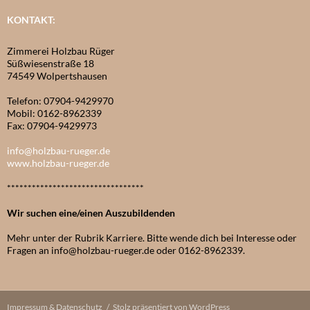
KONTAKT:
Zimmerei Holzbau Rüger
Süßwiesenstraße 18
74549 Wolpertshausen
Telefon: 07904-9429970
Mobil: 0162-8962339
Fax: 07904-9429973
info@holzbau-rueger.de
www.holzbau-rueger.de
*********************************
Wir suchen eine/einen Auszubildenden
Mehr unter der Rubrik Karriere. Bitte wende dich bei Interesse oder
Fragen an info@holzbau-rueger.de oder 0162-8962339.
Impressum & Datenschutz
Stolz präsentiert von WordPress