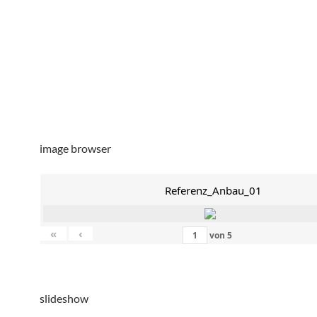
image browser
Referenz_Anbau_01
«
‹
von
5
slideshow