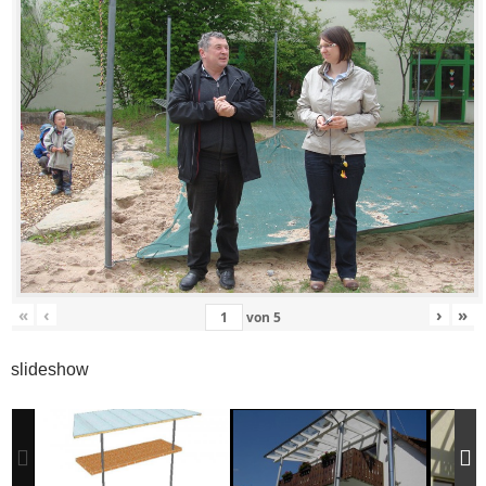
«
‹
›
»
von
5
slideshow