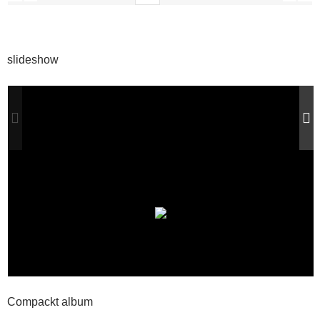
slideshow
Compackt album