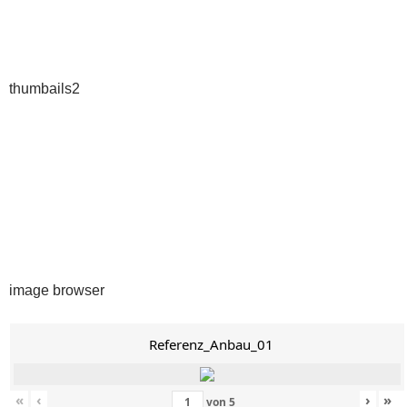
thumbails2
image browser
Referenz_Anbau_01
«
‹
›
»
von
5