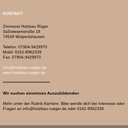
KONTAKT:
Zimmerei Holzbau Rüger
Süßwiesenstraße 18
74549 Wolpertshausen
Telefon: 07904-9429970
Mobil: 0162-8962339
Fax: 07904-9429973
info@holzbau-rueger.de
www.holzbau-rueger.de
*********************************
Wir suchen eine/einen Auszubildenden
Mehr unter der Rubrik Karriere. Bitte wende dich bei Interesse oder
Fragen an info@holzbau-rueger.de oder 0162-8962339.