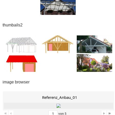
thumbails2
image browser
Referenz_Anbau_01
«
‹
›
»
von
5