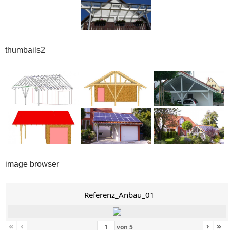
thumbails2
image browser
Referenz_Anbau_01
«
‹
›
»
von
5