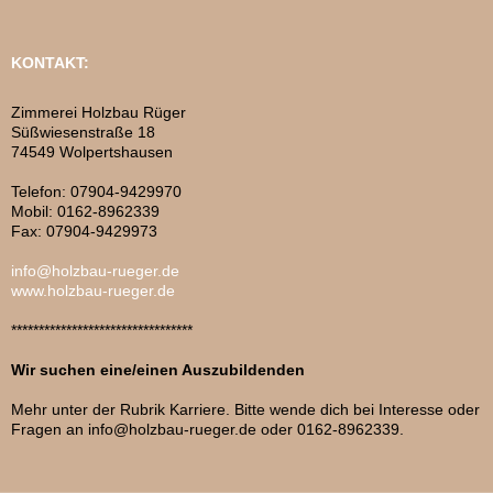
KONTAKT:
Zimmerei Holzbau Rüger
Süßwiesenstraße 18
74549 Wolpertshausen
Telefon: 07904-9429970
Mobil: 0162-8962339
Fax: 07904-9429973
info@holzbau-rueger.de
www.holzbau-rueger.de
*********************************
Wir suchen eine/einen Auszubildenden
Mehr unter der Rubrik Karriere. Bitte wende dich bei Interesse oder
Fragen an info@holzbau-rueger.de oder 0162-8962339.