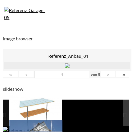
image browser
Referenz_Anbau_01
«
‹
›
»
von
5
slideshow