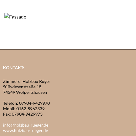
KONTAKT:
Zimmerei Holzbau Rüger
Süßwiesenstraße 18
74549 Wolpertshausen
Telefon: 07904-9429970
Mobil: 0162-8962339
Fax: 07904-9429973
info@holzbau-rueger.de
www.holzbau-rueger.de