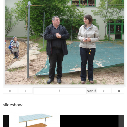
«
‹
›
»
von
5
slideshow