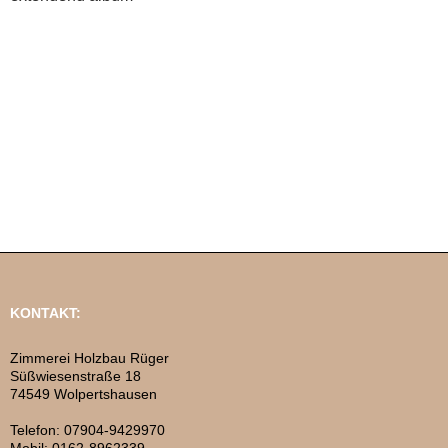
KONTAKT:
Zimmerei Holzbau Rüger
Süßwiesenstraße 18
74549 Wolpertshausen
Telefon: 07904-9429970