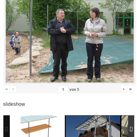
«
‹
›
»
von
5
slideshow