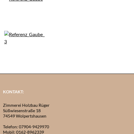
KONTAKT:
Zimmerei Holzbau Rüger
Süßwiesenstraße 18
74549 Wolpertshausen
Telefon: 07904-9429970
Mobil: 0162-8962339