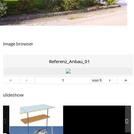
image browser
Referenz_Anbau_01
«
‹
›
»
von
5
slideshow