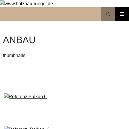
Suchen
www.holzbau-rueger.de
ZUM
PRIMÄR
INHALT
MENÜ
SPRINGEN
ANBAU
thumbnails