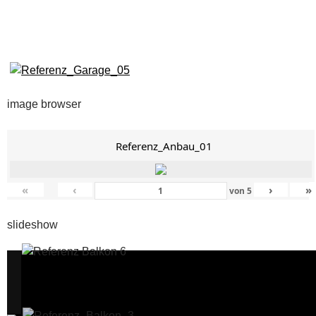
image browser
Referenz_Anbau_01
«
‹
›
»
von
5
slideshow